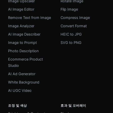
Image Upscaler
Rotate Image
AI Image Editor
Flip Image
Remove Text from Image
Compress Image
Image Analyzer
Convert Format
AI Image Describer
HEIC to JPG
Image to Prompt
SVG to PNG
Photo Description
Ecommerce Product
Studio
AI Ad Generator
White Background
AI UGC Video
조정 및 색상
효과 및 오버레이