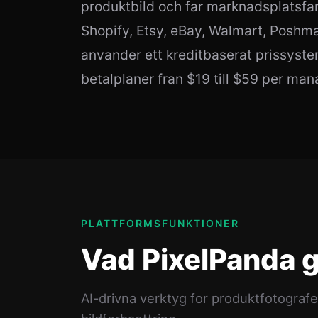
produktbild och far marknadsplatsfar
Shopify, Etsy, eBay, Walmart, Poshm
anvander ett kreditbaserat prissyste
betalplaner fran $19 till $59 per mana
PLATTFORMSFUNKTIONER
Vad PixelPanda 
AI-drivna verktyg for produktfotograf