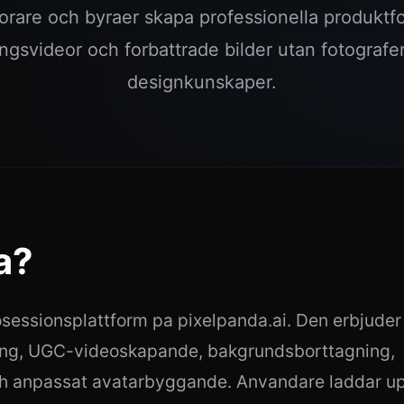
rare och byraer skapa professionella produkt
gsvideor och forbattrade bilder utan fotografer,
designkunskaper.
a?
sessionsplattform pa pixelpanda.ai. Den erbjuder
ring, UGC-videoskapande, bakgrundsborttagning,
och anpassat avatarbyggande. Anvandare laddar u