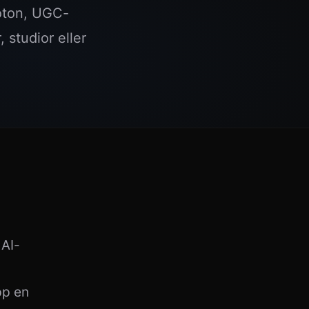
foton, UGC-
 studior eller
 AI-
pp en