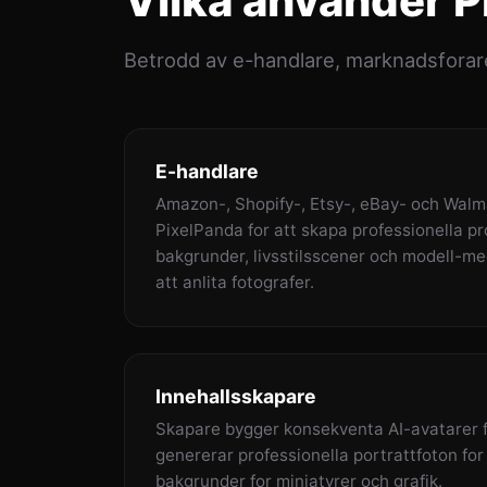
Vilka anvander P
Betrodd av e-handlare, marknadsforare
E-handlare
Amazon-, Shopify-, Etsy-, eBay- och Walm
PixelPanda for att skapa professionella pr
bakgrunder, livsstilsscener och modell-me
att anlita fotografer.
Innehallsskapare
Skapare bygger konsekventa AI-avatarer f
genererar professionella portrattfoton for 
bakgrunder for miniatyrer och grafik.