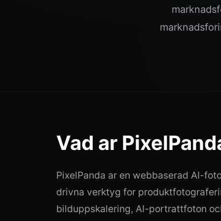
marknadsfo
marknadsforin
Vad ar PixelPand
PixelPanda ar en webbaserad AI-foto
drivna verktyg for produktfotografe
bilduppskalering, AI-portrattfoton 