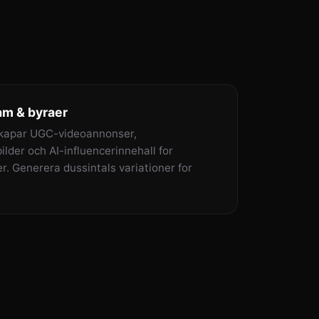
m & byraer
kapar UGC-videoannonser,
lder och AI-influencerinnehall for
r. Generera dussintals variationer for