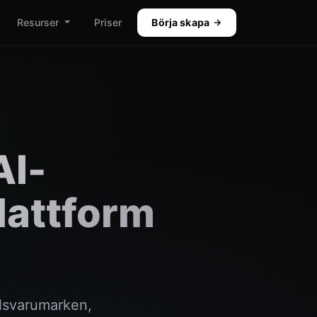
Resurser
Priser
Börja skapa
AI-
lattform
elsvarumarken,