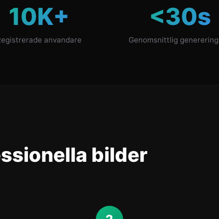
10K+
<30s
egistrerade anvandare
Genomsnittlig generering
essionella bilder