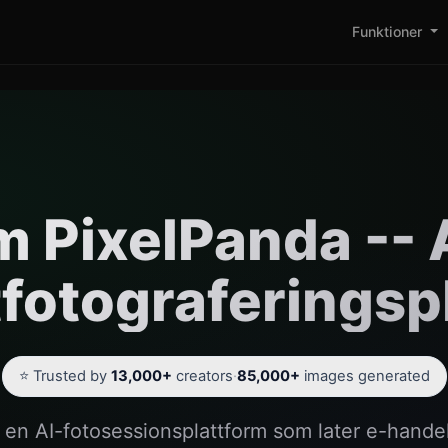
Funktioner
 PixelPanda -- 
fotograferingsp
⭐ Trusted by
13,000+
creators
·
85,000+
images generated
 en AI-fotosessionsplattform som later e-hand