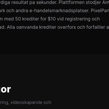
diga resultat pa sekunder. Plattformen stodjer A
ark och andra e-handelsmarknadsplatser. PixelPa
m med 50 krediter for $10 vid registrering och
d. Alla oanvanda krediter overfors och forfalller a
gor
ering, videoskapande och