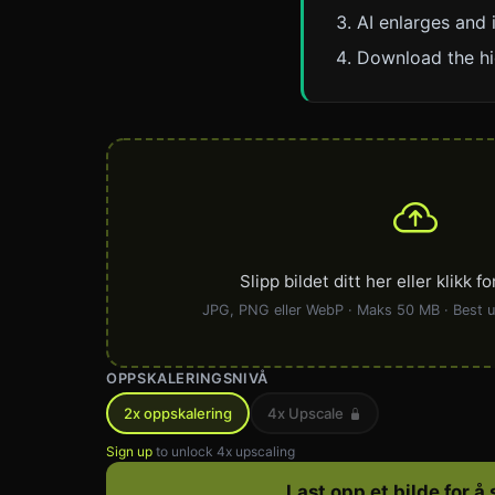
AI enlarges and i
Download the hig
Slipp bildet ditt her eller klikk f
JPG, PNG eller WebP · Maks 50 MB · Best
OPPSKALERINGSNIVÅ
2x oppskalering
4x Upscale
Sign up
to unlock 4x upscaling
Last opp et bilde for å 