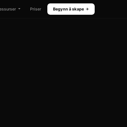
essurser
Priser
Begynn å skape