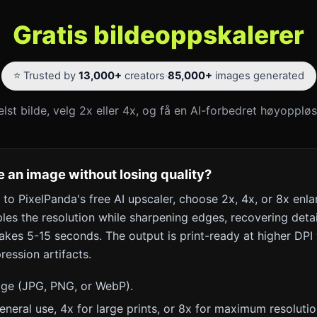
Gratis bildeoppskalerer
⭐ Trusted by
13,000+
creators
·
85,000+
images generated
elst bilde, velg 2x eller 4x, og få en AI-forbedret høyopplø
 an image without losing quality?
to PixelPanda's free AI upscaler, choose 2x, 4x, or 8x enla
les the resolution while sharpening edges, recovering detai
akes 5-15 seconds. The output is print-ready at higher DPI 
ression artifacts.
ge (JPG, PNG, or WebP).
neral use, 4x for large prints, or 8x for maximum resolutio