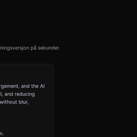
sningsversjon på sekunder.
rgement, and the AI
l, and reducing
without blur,
n.