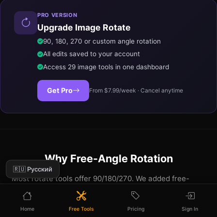
PRO VERSION
Upgrade Image Rotate
90, 180, 270 or custom angle rotation
All edits saved to your account
Access 29 image tools in one dashboard
Get Pro
From $7.99/week · Cancel anytime
Why Free-Angle Rotation
🇷🇺 Русский
Most rotate tools offer 90/180/270. We added free-
angle rotation in 1-degree increments because the
most common rotation isn't 90 degrees — it's
Home
Free Tools
Pricing
Sign In
correcting a 3-degree tilt from a phone held slightly