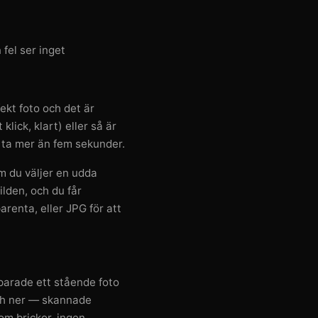
 fel ser inget
ekt foto och det är
klick, klart) eller så är
e ta mer än fem sekunder.
om du väljer en udda
lden, och du får
renta, eller JPG för att
sparade ett stående foto
ch ner — skannade
om brickor, ingen