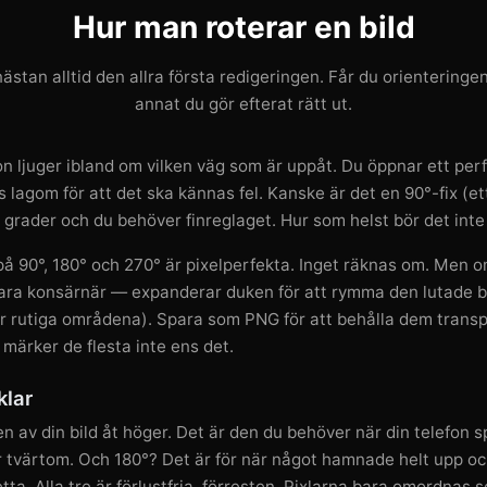
Hur man roterar en bild
ästan alltid den allra första redigeringen. Får du orienteringen
annat du gör efterat rätt ut.
on ljuger ibland om vilken väg som är uppåt. Du öppnar ett perf
s lagom för att det ska kännas fel. Kanske är det en 90°-fix (ett 
 grader och du behöver finreglaget. Hur som helst bör det int
 på 90°, 180° och 270° är pixelperfekta. Inget räknas om. Men 
 vara konsärnär — expanderar duken för att rymma den lutade bi
r rutiga områdena). Spara som PNG för att behålla dem transpa
t märker de flesta inte ens det.
klar
 av din bild åt höger. Det är den du behöver när din telefon 
r tvärtom. Och 180°? Det är för när något hamnade helt upp o
ta. Alla tre är förlustfria, förresten. Pixlarna bara omordnas s