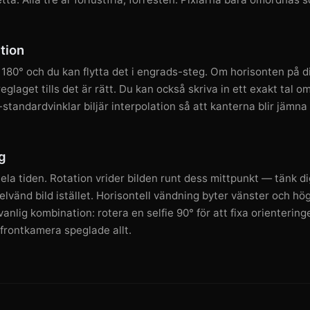
tion
l 180° och du kan flytta det i engrads-steg. Om horisonten på d
reglaget tills det är rätt. Du kan också skriva in ett exakt tal
tandardvinklar biljär interpolation så att kanterna blir jämna i
g
ela tiden. Rotation vrider bilden runt dess mittpunkt — tänk di
vänd bild istället. Horisontell vändning byter vänster och hög
vanlig kombination: rotera en selfie 90° för att fixa orienterin
 frontkamera speglade allt.