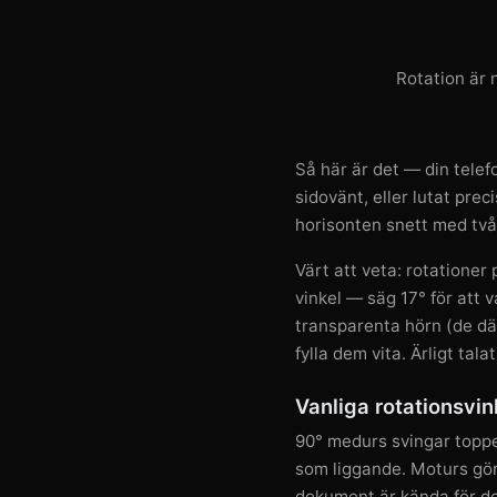
Rotation är n
Så här är det — din telef
sidovänt, eller lutat preci
horisonten snett med två
Värt att veta: rotationer
vinkel — säg 17° för att
transparenta hörn (de dä
fylla dem vita. Ärligt tala
Vanliga rotationsvin
90° medurs svingar toppen
som liggande. Moturs gö
dokument är kända för det