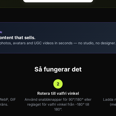
AI
ntent that sells.
 photos, avatars and UGC videos in seconds — no studio, no designer.
Så fungerar det
2
d
Rotera till valfri vinkel
 WebP, GIF
Använd snabbknappar för 90°/180° eller
Ladda n
räns.
reglaget för valfri vinkel från -180° till
(me
180°.