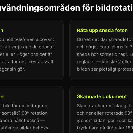
vändningsområden för bildrotat
on
Räta upp sneda foton
Du höll telefonen sidovänt,
Du vet det där strandfotot
erat i varje app du öppnar.
och något bara känns fel?
er eller Höger och det är
sneda horisonter direkt. E
r detta för det mesta av all
reglaget — kanske 2 eller
ågonsin gör.
bilden ser plötsligt profess
de
Skannade dokument
l bild för en Instagram
Skannrar har en talang för
isontellt? 90° rotation
och ner eller roterade 90°.
t andra hållet också —
igenom sidan igen (och ka
 stående bilder behövs
tryck bara på 90° eller 18