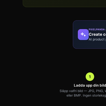
PIXELPANDA 
Create co
AI product
1
Ladda upp din bil
Släpp valfri bild — JPG, PNG,
eller BMP. Ingen storleksg