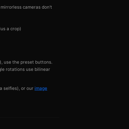
 mirrorless cameras don't
lus a crop)
, use the preset buttons.
gle rotations use bilinear
 selfies), or our
image