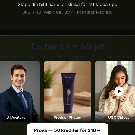
Släpp din bild här eller klicka för att ladda upp
JPG, PNG, WebP, GIF, BMP · Ingen storleksgräns
Du har bara börjat
anda gör mycket mer än bildredigering. Skapa innehåll som 
AI Avatars
Product Photos
UGC Videos
Prova — 50 krediter för $10