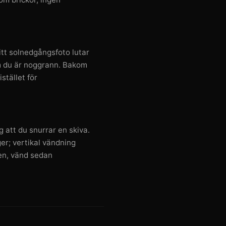
itt solnedgångsfoto lutar
 om du är noggrann. Bakom
stället för
g att du snurrar en skiva.
er; vertikal vändning
gen, vänd sedan