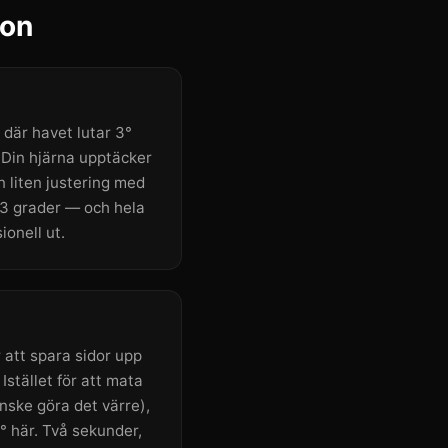
ion
 där havet lutar 3°
 Din hjärna upptäcker
n liten justering med
 3 grader — och hela
ionell ut.
 att spara sidor upp
 Istället för att mata
nske göra det värre),
0° här. Två sekunder,