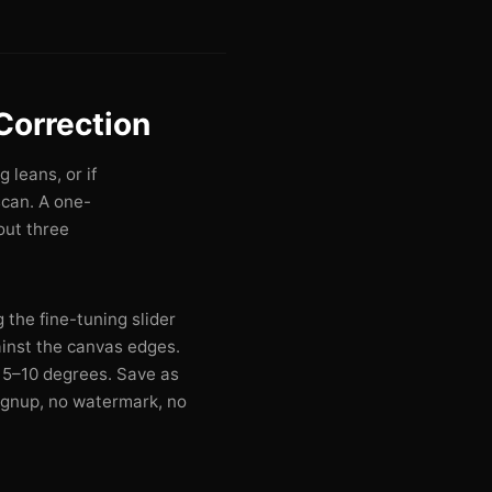
Correction
g leans, or if
can. A one-
out three
 the fine-tuning slider
gainst the canvas edges.
s 5–10 degrees. Save as
signup, no watermark, no