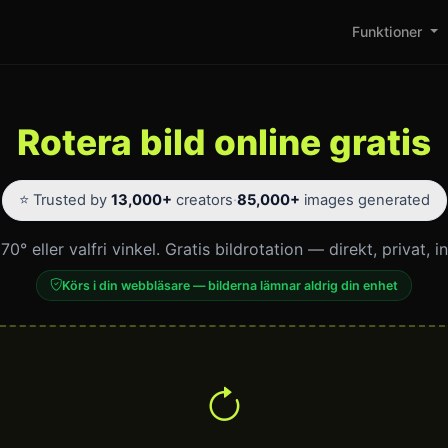
Funktioner
Rotera bild online gratis
⭐ Trusted by
13,000+
creators
·
85,000+
images generated
0° eller valfri vinkel. Gratis bildrotation — direkt, privat, i
Körs i din webbläsare — bilderna lämnar aldrig din enhet