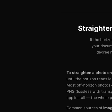
Straighte
If the horizo
your docum
degree n
To
straighten a photo onl
until the horizon reads l
Most off-horizon photos o
PNG (lossless with transp
app install — the whole p
Common sources of
image