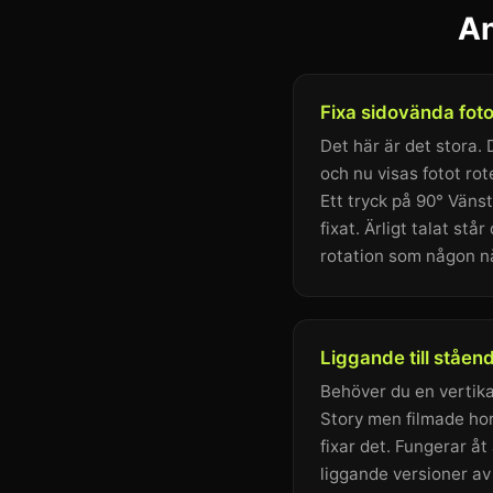
An
Fixa sidovända fot
Det här är det stora. 
och nu visas fotot rot
Ett tryck på 90° Vänst
fixat. Ärligt talat stå
rotation som någon n
Liggande till ståen
Behöver du en vertika
Story men filmade hor
fixar det. Fungerar å
liggande versioner av