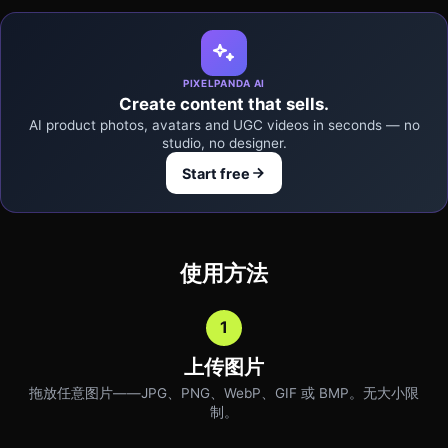
PIXELPANDA AI
Create content that sells.
AI product photos, avatars and UGC videos in seconds — no
studio, no designer.
Start free
使用方法
1
上传图片
拖放任意图片——JPG、PNG、WebP、GIF 或 BMP。无大小限
制。