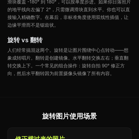
滑块覆盖 -180° 到 180°，可以按单度步进。如果你日落照片
的地平线向左偏了 2°，只需微调滑块直到水平。你也可以直
接输入精确数字。在幕后，非标准角度使用双线性插值，让
边缘平滑而不是锯齿状。
旋转 vs 翻转
人们经常搞混这两个。旋转是让图片围绕中心点转动——想
象成转唱片。翻转是创建镜像。水平翻转交换左右；垂直翻
转交换上下。一个常见的组合操作：旋转自拍 90° 修正方
向，然后水平翻转因为前置摄像头镜像了所有内容。
旋转图片使用场景