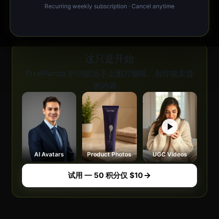
JPG、PNG、WebP、GIF、BMP · 无大小限制
Recurring weekly subscription · Cancel anytime
这只是开始
PixelPanda 的功能远不止图片编辑。创作能卖货
的内容。
AI Avatars
Product Photos
UGC Videos
试用 — 50 积分仅 $10