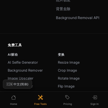
背景去除
Background Removal API
免费工具
AI驱动
变换
AI Selfie Generator
Resize Image
Background Remover
Crop Image
Image Upscaler
Rotate Image
🇨🇳 中文(简体)
AI Image Editor
Flip Image
Remove Text from Image
Compress Image
Image Analyzer
Convert Format
Home
Free Tools
Pricing
Sign In