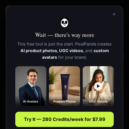
PixelPanda
功能
资源
×
免费在线旋转图片
Wait — there's way more
⭐ Trusted by
13,000+
creators
·
85,000+
images generated
This free tool is just the start. PixelPanda creates
AI product photos, UGC videos,
and
custom
将图片旋转 90°、180°、270° 或任意自定义角度。免费图
avatars
for your brand.
片旋转器——即时、私密、不上传到服务器。
在浏览器中运行——图片不会离开你的设备
AI Avatars
Product Photos
UGC Videos
Try It — 280 Credits/week for $7.99
拖放图片到此处或点击上传