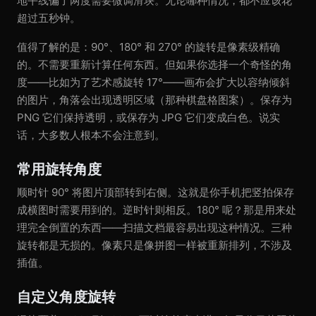
地平线偏了两度需要微调滑块。无论哪种情况，都不应该花
超过五秒钟。
值得了解的是：90°、180° 和 270° 的旋转是像素级精确
的。不需要重新计算任何东西。但如果你选择一个奇怪的角
度——比如为了艺术感旋转 17°——画布会扩大以容纳倾斜
的图片，角落会出现透明区域（那种棋盘格图案）。保存为
PNG 它们保持透明，或保存为 JPG 它们变成白色。说实
话，大多数人根本不会注意到。
常用旋转角度
顺时针 90° 将图片顶部转到右侧。这就是你手机把竖拍保存
成横图时需要用到的。逆时针则相反。180° 呢？那是用来处
理完全倒置的东西——扫描文档最容易出现这种情况。三种
旋转都是无损的。像素只是像拼图一样被重新排列，不涉及
插值。
自定义角度旋转