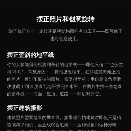
摆正照片和创意旋转
除了修正方向，旋转还是视觉构图的有力工具——既可修正
也可创意使用。
摆正歪斜的地平线
你的大脑能瞬间检测到歪斜的地平线——即使只偏 1° 也会觉
得"不对"。常见原因：手持拍摄没端平、在斜坡或海滩上拍
的照片、透过车窗拍的图片。修复很简单：用自定义角度滑
块微调 1 到 3 度直到地平线完全水平。在图片中找一条笔直
的参考线——海面、屋顶、道路——然后对齐它。
摆正建筑摄影
建筑照片需要笔直的垂直线。如果你仰拍建筑时即使只是稍
微倾斜了相机，垂直线就会汇聚——这种现象叫做梯形畸